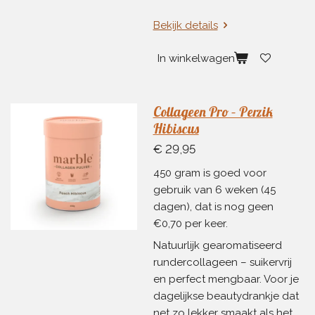
Bekijk details
In winkelwagen
Collageen Pro – Perzik
Hibiscus
€ 29,95
450 gram is goed voor
gebruik van 6 weken (45
dagen), dat is nog geen
€0,70 per keer.
Natuurlijk gearomatiseerd
rundercollageen – suikervrij
en perfect mengbaar. Voor je
dagelijkse beautydrankje dat
net zo lekker smaakt als het