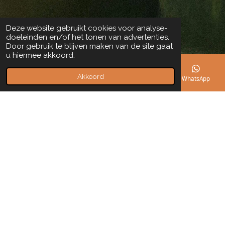
Deze website gebruikt cookies voor analyse-
doeleinden en/of het tonen van advertenties.
Door gebruik te blijven maken van de site gaat
u hiermee akkoord.
Akkoord
E-mailadres
Telefoonnummer
Kaart
WhatsApp