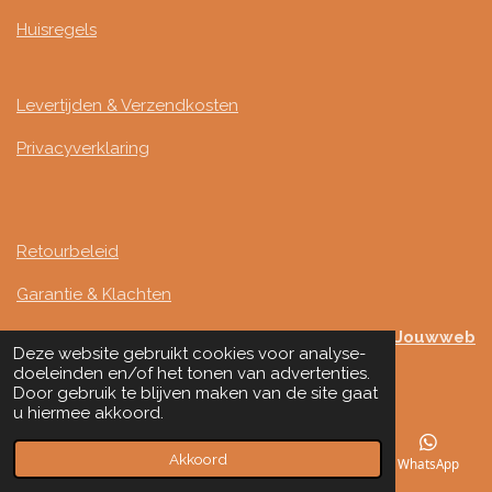
Huisregels
Levertijden & Verzendkosten
Privacyverklaring
Retourbeleid
Garantie & Klachten
Mede mogelijk gemaakt door
Jouwweb
Deze website gebruikt cookies voor analyse-
© 2024 - 2026 Studio Infinity
doeleinden en/of het tonen van advertenties.
Door gebruik te blijven maken van de site gaat
u hiermee akkoord.
Akkoord
E-mailadres
Telefoonnummer
Kaart
WhatsApp