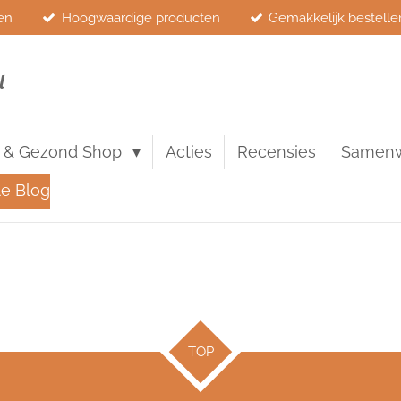
en
Hoogwaardige producten
Gemakkelijk bestelle
l
 & Gezond Shop
Acties
Recensies
Samen
le Blog
TOP