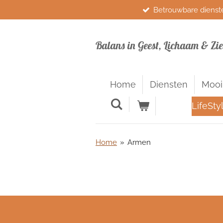
Betrouwbare dienst
Ga
direct
naar
Balans in Geest, Lichaam & Zie
de
hoofdinhoud
Home
Diensten
Mooi
LifeSty
Home
»
Armen