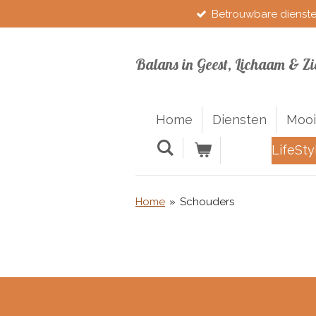
Betrouwbare dienst
Ga
direct
naar
Balans in Geest, Lichaam & Zi
de
hoofdinhoud
Home
Diensten
Mooi
LifeSty
Home
»
Schouders