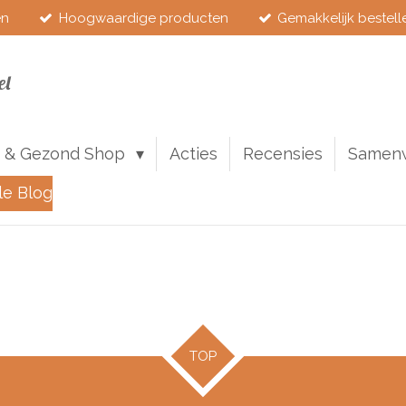
en
Hoogwaardige producten
Gemakkelijk bestell
el
 & Gezond Shop
Acties
Recensies
Samen
le Blog
TOP