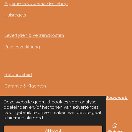
Algemene voorwaarden Shop
Huisregels
Levertijden & Verzendkosten
Privacyverklaring
Retourbeleid
Garantie & Klachten
Mede mogelijk gemaakt door
Jouwweb
Deze website gebruikt cookies voor analyse-
© 2024 - 2026 Studio Infinity
doeleinden en/of het tonen van advertenties.
Door gebruik te blijven maken van de site gaat
u hiermee akkoord.
Akkoord
E-mailadres
Telefoonnummer
Kaart
WhatsApp