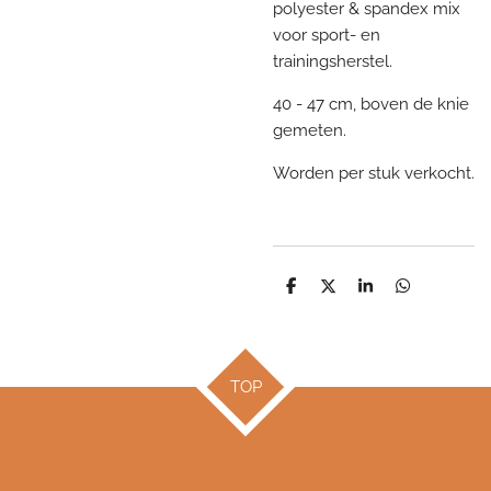
polyester & spandex mix
voor sport- en
trainingsherstel.
40 - 47 cm, boven de knie
gemeten.
Worden per stuk verkocht.
D
D
S
D
e
e
h
e
l
e
a
l
e
l
r
e
n
e
n
TOP