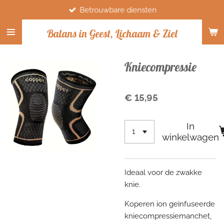
Betrouwbare diensten
Ga
direct
Balans in Geest, Lichaam & Ziel
naar
de
hoofdinhoud
Kniecompressie
€ 15,95
In
winkelwagen
Ideaal voor de zwakke
knie.
Koperen ion geïnfuseerde
kniecompressiemanchet,