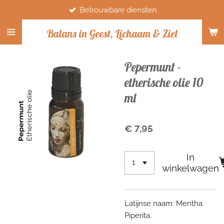
Betrouwbare diensten
Ga
direct
Balans in Geest, Lichaam & Ziel
naar
de
hoofdinhoud
Pepermunt -
etherische olie 10
ml
€ 7,95
In
winkelwagen
Latijnse naam: Mentha
Piperita.