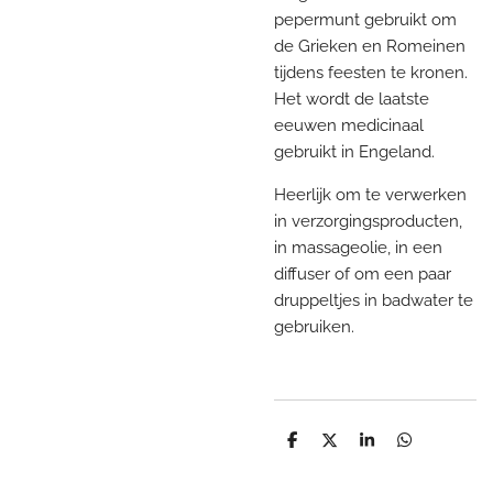
pepermunt gebruikt om
de Grieken en Romeinen
tijdens feesten te kronen.
Het wordt de laatste
eeuwen medicinaal
gebruikt in Engeland.
Heerlijk om te verwerken
in verzorgingsproducten,
in massageolie, in een
diffuser of om een paar
druppeltjes in badwater te
gebruiken.
D
D
S
D
e
e
h
e
l
e
a
l