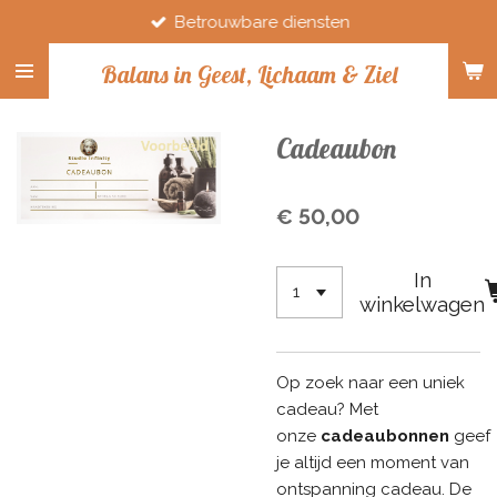
Betrouwbare diensten
Ga
direct
Balans in Geest, Lichaam & Ziel
naar
de
hoofdinhoud
Cadeaubon
€ 50,00
In
winkelwagen
Op zoek naar een uniek
cadeau? Met
onze
cadeaubonnen
geef
je altijd een moment van
ontspanning cadeau. De