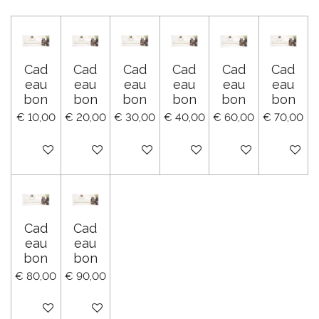
n
e
n
Cad
Cad
Cad
Cad
Cad
Cad
eau
eau
eau
eau
eau
eau
bon
bon
bon
bon
bon
bon
€ 10,00
€ 20,00
€ 30,00
€ 40,00
€ 60,00
€ 70,00
In winkelwagen
In winkelwagen
In winkelwagen
In winkelwagen
In winkelwagen
In winke
Cad
Cad
eau
eau
bon
bon
€ 80,00
€ 90,00
In winkelwagen
In winkelwagen