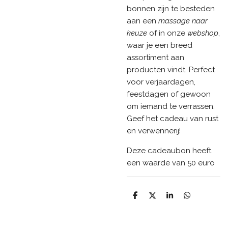
bonnen zijn te besteden
aan een
massage naar
keuze
of in onze
webshop
,
waar je een breed
assortiment aan
producten vindt. Perfect
voor verjaardagen,
feestdagen of gewoon
om iemand te verrassen.
Geef het cadeau van rust
en verwennerij!
Deze cadeaubon heeft
een waarde van 50 euro
D
D
S
D
e
e
h
e
l
e
a
l
e
l
r
e