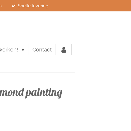
n
Snelle levering
werken!
Contact
amond painting