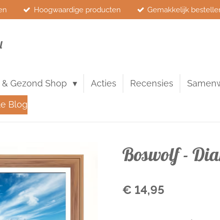
en
Hoogwaardige producten
Gemakkelijk bestelle
l
 & Gezond Shop
Acties
Recensies
Samen
le Blog
Boswolf - Di
€ 14,95