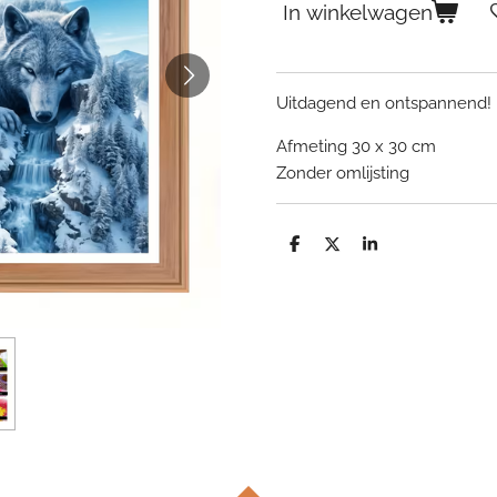
In winkelwagen
Uitdagend en ontspannend!
Afmeting 30 x 30 cm
Zonder omlijsting
D
D
S
e
e
h
l
e
a
e
l
r
n
e