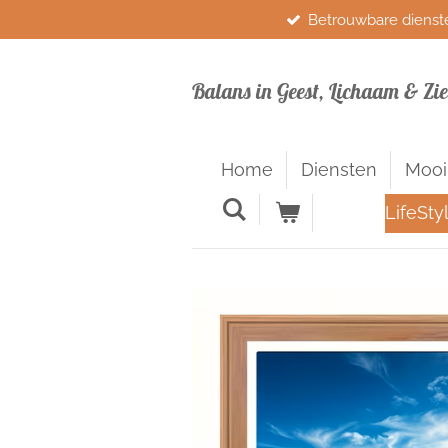
Betrouwbare dienst
Ga
direct
naar
Balans in Geest, Lichaam & Zie
de
hoofdinhoud
Home
Diensten
Mooi
LifeSty