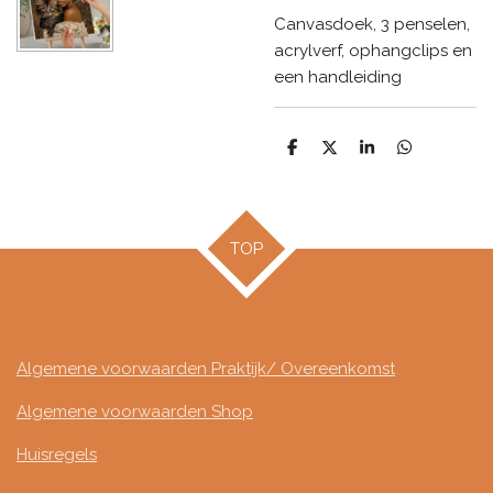
Canvasdoek, 3 penselen,
acrylverf, ophangclips en
een handleiding
D
D
S
D
e
e
h
e
l
e
a
l
e
l
r
e
n
e
n
TOP
Algemene voorwaarden Praktijk/ Overeenkomst
Algemene voorwaarden Shop
Huisregels