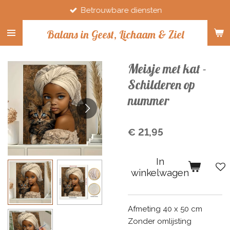
Betrouwbare diensten
Ga
direct
Balans in Geest, Lichaam & Ziel
naar
de
hoofdinhoud
Meisje met kat -
Schilderen op
nummer
€ 21,95
In
winkelwagen
Afmeting 40 x 50 cm
Zonder omlijsting