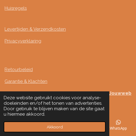
Huisregels
Levertijden & Verzendkosten
Privacyverklaring
Retourbeleid
Garantie & Klachten
Mede mogelijk gemaakt door
Jouwweb
Deze website gebruikt cookies voor analyse-
© 2024 - 2026 Studio Infinity
doeleinden en/of het tonen van advertenties.
Door gebruik te blijven maken van de site gaat
u hiermee akkoord.
Akkoord
E-mailadres
Telefoonnummer
Kaart
WhatsApp