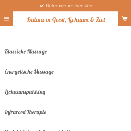
Betrouwbare diensten
Ga
direct
Balans in Geest, Lichaam & Ziel
naar
de
hoofdinhoud
Klassieke Massage
Energetische Massage
Lichaamspakking
Infrarood Therapie